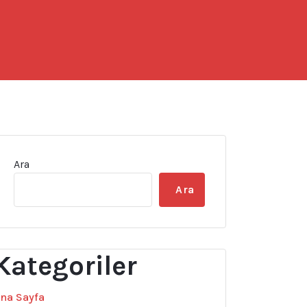
Ara
Ara
Kategoriler
na Sayfa